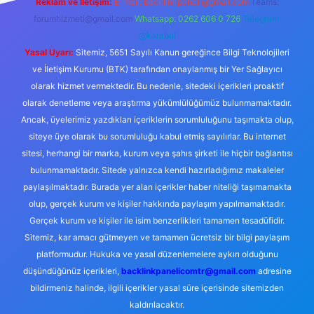
Reklam ve İletişim:
E-mail:
backlinkpaneli@gmail.com
Teams:
forumhizmeti@gmail.com
Whatsapp: 0262 606 0 726
Telegram:
@karabul
Yasal Uyarı:
Sitemiz, 5651 Sayılı Kanun gereğince Bilgi Teknolojileri
ve İletişim Kurumu (BTK) tarafından onaylanmış bir Yer Sağlayıcı
olarak hizmet vermektedir. Bu nedenle, sitedeki içerikleri proaktif
olarak denetleme veya araştırma yükümlülüğümüz bulunmamaktadır.
Ancak, üyelerimiz yazdıkları içeriklerin sorumluluğunu taşımakta olup,
siteye üye olarak bu sorumluluğu kabul etmiş sayılırlar. Bu internet
sitesi, herhangi bir marka, kurum veya şahıs şirketi ile hiçbir bağlantısı
bulunmamaktadır. Sitede yalnızca kendi hazırladığımız makaleler
paylaşılmaktadır. Burada yer alan içerikler haber niteliği taşımamakta
olup, gerçek kurum ve kişiler hakkında paylaşım yapılmamaktadır.
Gerçek kurum ve kişiler ile isim benzerlikleri tamamen tesadüfidir.
Sitemiz, kar amacı gütmeyen ve tamamen ücretsiz bir bilgi paylaşım
platformudur. Hukuka ve yasal düzenlemelere aykırı olduğunu
düşündüğünüz içerikleri,
backlinkpanelicomtr@gmail.com
adresine
bildirmeniz halinde, ilgili içerikler yasal süre içerisinde sitemizden
kaldırılacaktır.