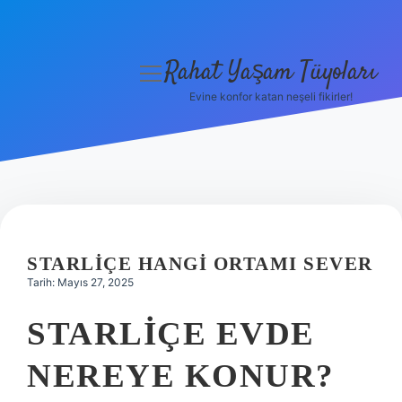
Rahat Yaşam Tüyoları
menüyü
aç
Evine konfor katan neşeli fikirler!
Anasayfa
Gizlilik Politikası
Yasal Uyarı
Hakkımızda
STARLIÇE HANGI ORTAMI SEVER
Tarih: Mayıs 27, 2025
STARLIÇE EVDE
NEREYE KONUR?