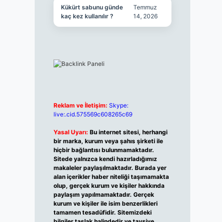
Kükürt sabunu günde
Temmuz
kaç kez kullanılır ?
14, 2026
Reklam ve İletişim:
Skype:
live:.cid.575569c608265c69
Yasal Uyarı:
Bu internet sitesi, herhangi
bir marka, kurum veya şahıs şirketi ile
hiçbir bağlantısı bulunmamaktadır.
Sitede yalnızca kendi hazırladığımız
makaleler paylaşılmaktadır. Burada yer
alan içerikler haber niteliği taşımamakta
olup, gerçek kurum ve kişiler hakkında
paylaşım yapılmamaktadır. Gerçek
kurum ve kişiler ile isim benzerlikleri
tamamen tesadüfidir. Sitemizdeki
bilgiler taslak halindedir ve tavsiye