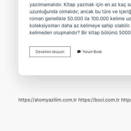
yazılmamalıdır. Kitap yazmak için en az kaç sa
uzunluğunda olmalıdır, ancak bu türe ve içeriğe
roman genellikle 50.000 ila 100.000 kelime uz
koleksiyonları daha az kelimeye sahip olabili
kelimeden oluşmalıdır? Bir kitap bölümü 5000 
Kitap
Devamını okuyun
Yorum Bırak
Bölümü
Kaç
Sayfa
Olmalı
https://atomyazilim.com.tr
https://boci.com.tr
http