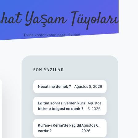
hat Yaşam Tüyoları
Evine konfor katan neşeli fikirler!
ilbet canlı maç i
SIDEBAR
SON YAZILAR
Necati ne demek ?
Ağustos 8, 2026
Eğitim sonrası verilen kurs
Ağustos
bitirme belgesi ne denir ?
6, 2026
Kur’an-ı Kerim’de kaç dil
Ağustos 6,
vardır ?
2026