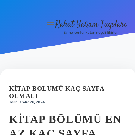
Rahat Yaşam Tüyoları
menüyü
aç
Evine konfor katan neşeli fikirler!
Anasayfa
Gizlilik Politikası
Yasal Uyarı
Hakkımızda
KITAP BÖLÜMÜ KAÇ SAYFA
OLMALI
Tarih: Aralık 26, 2024
KITAP BÖLÜMÜ EN
AZ KAÇ SAYFA