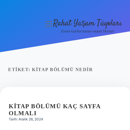
Rahat Yaşam Tüyoları
menüyü
aç
Evine konfor katan neşeli fikirler!
Anasayfa
Gizlilik Politikası
Yasal Uyarı
ETIKET:
KITAP BÖLÜMÜ NEDIR
Hakkımızda
KITAP BÖLÜMÜ KAÇ SAYFA
OLMALI
Tarih: Aralık 26, 2024