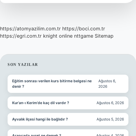
Olmalı
https://atomyazilim.com.tr
https://boci.com.tr
https://egri.com.tr
knight online
nttgame
Sitemap
SIDEBAR
SON YAZILAR
Eğitim sonrası verilen kurs bitirme belgesi ne
Ağustos 6,
denir ?
2026
Kur’an-ı Kerim’de kaç dil vardır ?
Ağustos 6, 2026
Ayvalık ilçesi hangi ile bağlıdır ?
Ağustos 5, 2026
Arapçada avret ne demek ?
Ağustos 4, 2026