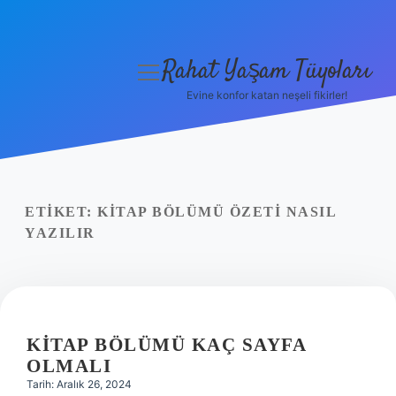
Rahat Yaşam Tüyoları
menüyü
aç
Evine konfor katan neşeli fikirler!
Anasayfa
Gizlilik Politikası
Yasal Uyarı
ETIKET:
KITAP BÖLÜMÜ ÖZETI NASIL
YAZILIR
Hakkımızda
KITAP BÖLÜMÜ KAÇ SAYFA
OLMALI
Tarih: Aralık 26, 2024