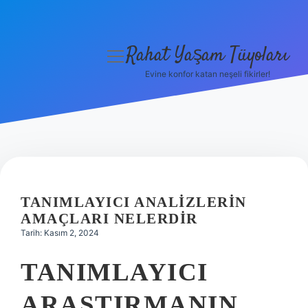
Rahat Yaşam Tüyoları
menüyü
aç
Evine konfor katan neşeli fikirler!
Anasayfa
Gizlilik Politikası
Yasal Uyarı
Hakkımızda
TANIMLAYICI ANALIZLERIN
AMAÇLARI NELERDIR
Tarih: Kasım 2, 2024
TANIMLAYICI
ARAŞTIRMANIN