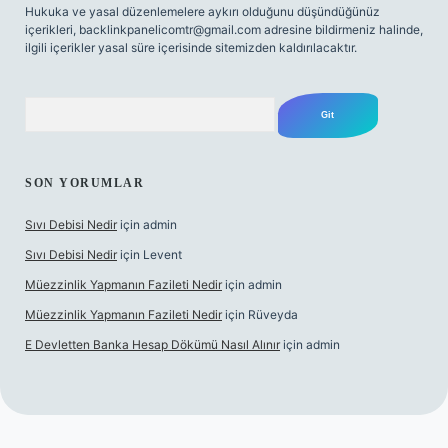
Hukuka ve yasal düzenlemelere aykırı olduğunu düşündüğünüz
içerikleri,
backlinkpanelicomtr@gmail.com
adresine bildirmeniz halinde,
ilgili içerikler yasal süre içerisinde sitemizden kaldırılacaktır.
Arama
SON YORUMLAR
Sıvı Debisi Nedir
için
admin
Sıvı Debisi Nedir
için
Levent
Müezzinlik Yapmanın Fazileti Nedir
için
admin
Müezzinlik Yapmanın Fazileti Nedir
için
Rüveyda
E Devletten Banka Hesap Dökümü Nasıl Alınır
için
admin