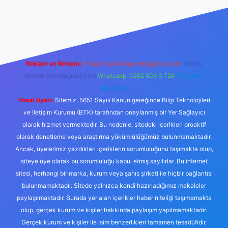
et canlı maç izle
Reklam ve İletişim:
E-mail:
backlinkpaneli@gmail.com
Teams:
forumhizmeti@gmail.com
Whatsapp: 0262 606 0 726
Telegram:
@karabul
Yasal Uyarı:
Sitemiz, 5651 Sayılı Kanun gereğince Bilgi Teknolojileri
ve İletişim Kurumu (BTK) tarafından onaylanmış bir Yer Sağlayıcı
olarak hizmet vermektedir. Bu nedenle, sitedeki içerikleri proaktif
olarak denetleme veya araştırma yükümlülüğümüz bulunmamaktadır.
Ancak, üyelerimiz yazdıkları içeriklerin sorumluluğunu taşımakta olup,
siteye üye olarak bu sorumluluğu kabul etmiş sayılırlar. Bu internet
sitesi, herhangi bir marka, kurum veya şahıs şirketi ile hiçbir bağlantısı
bulunmamaktadır. Sitede yalnızca kendi hazırladığımız makaleler
paylaşılmaktadır. Burada yer alan içerikler haber niteliği taşımamakta
olup, gerçek kurum ve kişiler hakkında paylaşım yapılmamaktadır.
Gerçek kurum ve kişiler ile isim benzerlikleri tamamen tesadüfidir.