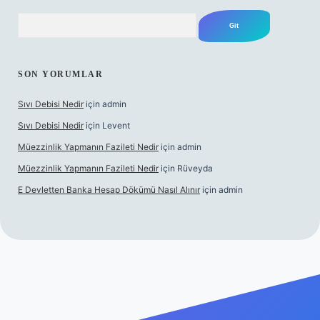
Arama
SON YORUMLAR
Sıvı Debisi Nedir
için
admin
Sıvı Debisi Nedir
için
Levent
Müezzinlik Yapmanın Fazileti Nedir
için
admin
Müezzinlik Yapmanın Fazileti Nedir
için
Rüveyda
E Devletten Banka Hesap Dökümü Nasıl Alınır
için
admin
lbet canlı maç izle