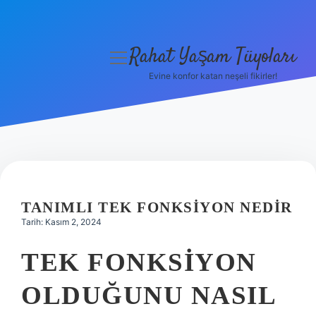
Rahat Yaşam Tüyoları
menüyü
aç
Evine konfor katan neşeli fikirler!
Anasayfa
Gizlilik Politikası
Yasal Uyarı
Hakkımızda
TANIMLI TEK FONKSIYON NEDIR
Tarih: Kasım 2, 2024
TEK FONKSIYON
OLDUĞUNU NASIL