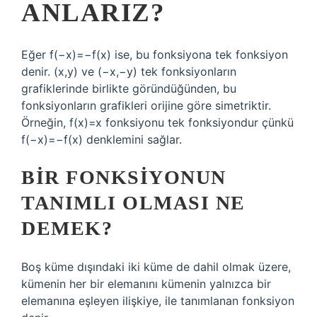
ANLARIZ?
Eğer f(−x)=−f(x) ise, bu fonksiyona tek fonksiyon
denir. (x,y) ve (−x,−y) tek fonksiyonların
grafiklerinde birlikte göründüğünden, bu
fonksiyonların grafikleri orijine göre simetriktir.
Örneğin, f(x)=x fonksiyonu tek fonksiyondur çünkü
f(−x)=−f(x) denklemini sağlar.
BIR FONKSIYONUN
TANIMLI OLMASI NE
DEMEK?
Boş küme dışındaki iki küme de dahil olmak üzere,
kümenin her bir elemanını kümenin yalnızca bir
elemanına eşleyen ilişkiye, ile tanımlanan fonksiyon