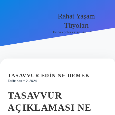
Rahat Yaşam
menüyü
Tüyoları
aç
Evine konfor katan neşeli fikirler!
Anasayfa
Gizlilik
Politikası
Yasal Uyarı
TASAVVUR EDIN NE DEMEK
Hakkımızda
Tarih: Kasım 2, 2024
TASAVVUR
AÇIKLAMASI NE