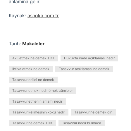
anlamına gelir.
Kaynak:
ashoka.com.tr
Tarih:
Makaleler
Akıl etmek ne demek TDK
Hukukta irade açıklaması nedir
İhtiva etmek ne demek
Tasavvur açıklaması ne demek
Tasavvur edildi ne demek
Tasavvur etmek nedir örnek cümleler
Tasavvur etmenin anlamı nedir
Tasavvur kelimesinin kökü nedir
Tasavvur ne demek din
Tasavvur ne demek TDK
Tasavvur nedir bulmaca