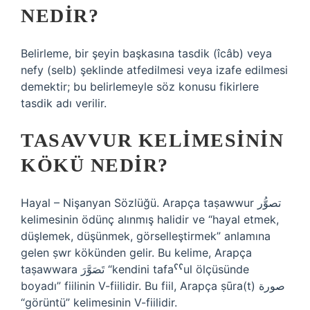
NEDIR?
Belirleme, bir şeyin başkasına tasdik (îcâb) veya
nefy (selb) şeklinde atfedilmesi veya izafe edilmesi
demektir; bu belirlemeyle söz konusu fikirlere
tasdik adı verilir.
TASAVVUR KELIMESININ
KÖKÜ NEDIR?
Hayal – Nişanyan Sözlüğü. Arapça taṣawwur تصوُّر
kelimesinin ödünç alınmış halidir ve “hayal etmek,
düşlemek, düşünmek, görselleştirmek” anlamına
gelen ṣwr kökünden gelir. Bu kelime, Arapça
taṣawwara تَصَوَّرَ “kendini tafaˁˁul ölçüsünde
boyadı” fiilinin V-fiilidir. Bu fiil, Arapça ṣūra(t) صورة
“görüntü” kelimesinin V-fiilidir.