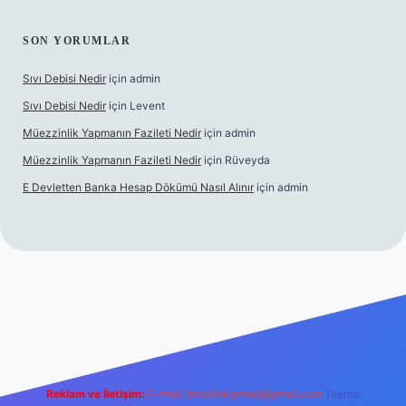
SON YORUMLAR
Sıvı Debisi Nedir
için
admin
Sıvı Debisi Nedir
için
Levent
Müezzinlik Yapmanın Fazileti Nedir
için
admin
Müezzinlik Yapmanın Fazileti Nedir
için
Rüveyda
E Devletten Banka Hesap Dökümü Nasıl Alınır
için
admin
lbet canlı maç izle
Reklam ve İletişim:
E-mail:
backlinkpaneli@gmail.com
Teams: