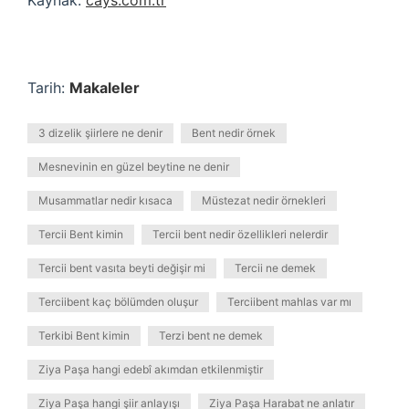
Kaynak:
cays.com.tr
Tarih:
Makaleler
3 dizelik şiirlere ne denir
Bent nedir örnek
Mesnevinin en güzel beytine ne denir
Musammatlar nedir kısaca
Müstezat nedir örnekleri
Tercii Bent kimin
Tercii bent nedir özellikleri nelerdir
Tercii bent vasıta beyti değişir mi
Tercii ne demek
Terciibent kaç bölümden oluşur
Terciibent mahlas var mı
Terkibi Bent kimin
Terzi bent ne demek
Ziya Paşa hangi edebî akımdan etkilenmiştir
Ziya Paşa hangi şiir anlayışı
Ziya Paşa Harabat ne anlatır