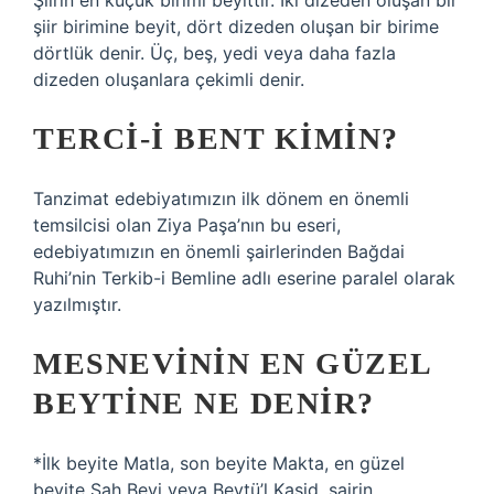
Şiirin en küçük birimi beyittir. İki dizeden oluşan bir
şiir birimine beyit, dört dizeden oluşan bir birime
dörtlük denir. Üç, beş, yedi veya daha fazla
dizeden oluşanlara çekimli denir.
TERCI-I BENT KIMIN?
Tanzimat edebiyatımızın ilk dönem en önemli
temsilcisi olan Ziya Paşa’nın bu eseri,
edebiyatımızın en önemli şairlerinden Bağdai
Ruhi’nin Terkib-i Bemline adlı eserine paralel olarak
yazılmıştır.
MESNEVININ EN GÜZEL
BEYTINE NE DENIR?
*İlk beyite Matla, son beyite Makta, en güzel
beyite Şah Beyi veya Beytü’l Kasid, şairin