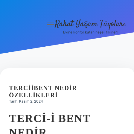
Rahat Yaşam Tüyoları
menüyü
aç
Evine konfor katan neşeli fikirler!
Anasayfa
Gizlilik Politikası
Yasal Uyarı
Hakkımızda
TERCIIBENT NEDIR
ÖZELLIKLERI
Tarih: Kasım 2, 2024
TERCI-I BENT
NEDIR,