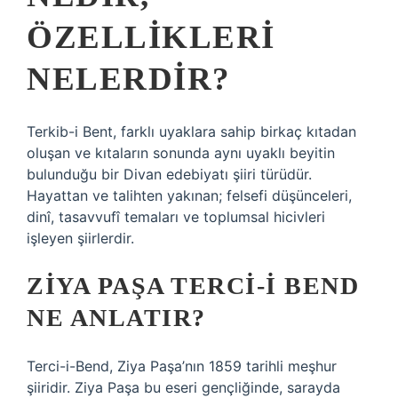
ÖZELLIKLERI
NELERDIR?
Terkib-i Bent, farklı uyaklara sahip birkaç kıtadan
oluşan ve kıtaların sonunda aynı uyaklı beyitin
bulunduğu bir Divan edebiyatı şiiri türüdür.
Hayattan ve talihten yakınan; felsefi düşünceleri,
dinî, tasavvufî temaları ve toplumsal hicivleri
işleyen şiirlerdir.
ZIYA PAŞA TERCI-I BEND
NE ANLATIR?
Terci-i-Bend, Ziya Paşa’nın 1859 tarihli meşhur
şiiridir. Ziya Paşa bu eseri gençliğinde, sarayda