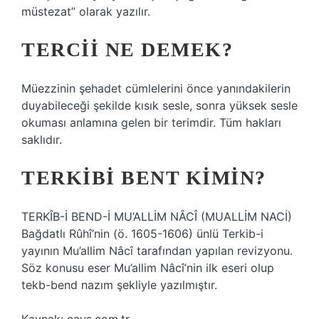
müstezat” olarak yazılır.
TERCII NE DEMEK?
Müezzinin şehadet cümlelerini önce yanındakilerin
duyabileceği şekilde kısık sesle, sonra yüksek sesle
okuması anlamına gelen bir terimdir. Tüm hakları
saklıdır.
TERKIBI BENT KIMIN?
TERKÎB-İ BEND-İ MU’ALLİM NÂCÎ (MUALLİM NACİ)
Bağdatlı Rûhî’nin (ö. 1605-1606) ünlü Terkib-i
yayının Mu’allim Nâcî tarafından yapılan revizyonu.
Söz konusu eser Mu’allim Nâcî’nin ilk eseri olup
tekb-bend nazım şekliyle yazılmıştır.