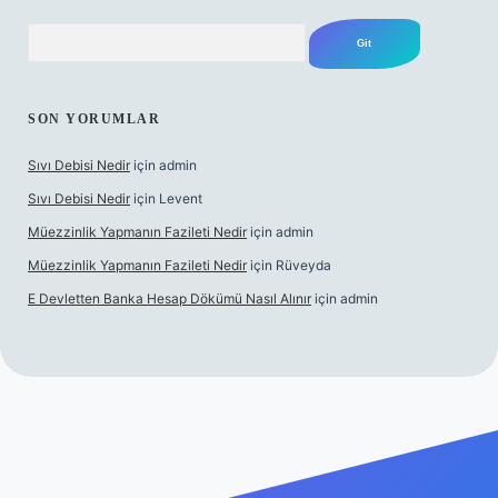
Arama
SON YORUMLAR
Sıvı Debisi Nedir
için
admin
Sıvı Debisi Nedir
için
Levent
Müezzinlik Yapmanın Fazileti Nedir
için
admin
Müezzinlik Yapmanın Fazileti Nedir
için
Rüveyda
E Devletten Banka Hesap Dökümü Nasıl Alınır
için
admin
izle