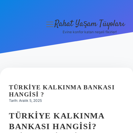
Rahat Yaşam Tüyoları
menüyü
aç
Evine konfor katan neşeli fikirler!
Anasayfa
Gizlilik Politikası
Yasal Uyarı
Hakkımızda
TÜRKIYE KALKINMA BANKASI
HANGISI ?
Tarih: Aralık 5, 2025
TÜRKIYE KALKINMA
BANKASI HANGISI?