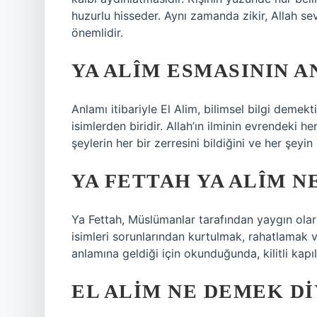
huzurlu hisseder. Aynı zamanda zikir, Allah s
önemlidir.
YA ALÎM ESMASININ A
Anlamı itibariyle El Alim, bilimsel bilgi demekt
isimlerden biridir. Allah’ın ilminin evrendeki h
şeylerin her bir zerresini bildiğini ve her şeyin
YA FETTAH YA ALÎM N
Ya Fettah, Müslümanlar tarafından yaygın olar
isimleri sorunlarından kurtulmak, rahatlamak 
anlamına geldiği için okunduğunda, kilitli kapıl
EL ALIM NE DEMEK D