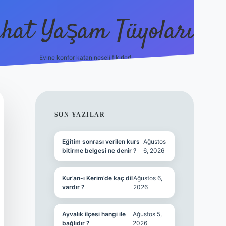
hat Yaşam Tüyoları
Evine konfor katan neşeli fikirler!
ilbet canlı maç izle
SIDEBAR
SON YAZILAR
Eğitim sonrası verilen kurs
Ağustos
bitirme belgesi ne denir ?
6, 2026
Kur’an-ı Kerim’de kaç dil
Ağustos 6,
vardır ?
2026
Ayvalık ilçesi hangi ile
Ağustos 5,
bağlıdır ?
2026