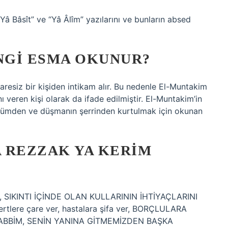
Yâ Bâsît” ve “Yâ Âlîm” yazılarını ve bunların absed
NGI ESMA OKUNUR?
çaresiz bir kişiden intikam alır. Bu nedenle El-Muntakim
nı veren kişi olarak da ifade edilmiştir. El-Muntakim’in
 zulümden ve düşmanın şerrinden kurtulmak için okunan
A REZZAK YA KERIM
 SIKINTI İÇİNDE OLAN KULLARININ İHTİYAÇLARINI
rtlere çare ver, hastalara şifa ver, BORÇLULARA
A RABBİM, SENİN YANINA GİTMEMİZDEN BAŞKA