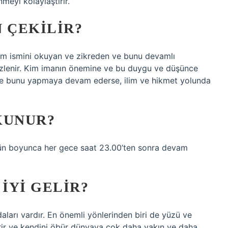
nmeyi kolaylaştırır.
N ÇEKILIR?
Alîm ismini okuyan ve zikreden ve bunu devamlı
izlenir. Kim imanın önemine ve bu duygu ve düşünce
r ve bunu yapmaya devam ederse, ilim ve hikmet yolunda
KUNUR?
gün boyunca her gece saat 23.00’ten sonra devam
 IYI GELIR?
daları vardır. En önemli yönlerinden biri de yüzü ve
lirir ve kendini öbür dünyaya çok daha yakın ve daha