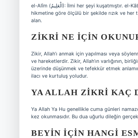
el-Alîm (الْعَلِيمُ): İlmi her şeyi kuşatmıştır. el-Kâbız (الْقَابِضُ): Her şeyi kendi himayesine alarak yöneten,
hikmetine göre ölçülü bir şekilde rızık ve her 
alan.
ZIKRI NE IÇIN OKUNU
Zikir, Allah’ı anmak için yapılması veya söyl
ve hareketlerdir. Zikir, Allah’ın varlığının, bi
üzerinde düşünmek ve tefekkür etmek anlamına g
ilacı ve kurtuluş yoludur.
YA ALLAH ZIKRI KAÇ 
Ya Allah Ya Hu genellikle cuma günleri nama
kez okunmasıdır. Bu dua uğurlu dileğin gerçek
BEYIN IÇIN HANGI E