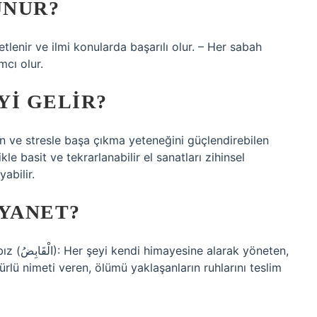
UNUR?
tlenir ve ilmi konularda başarılı olur. – Her sabah
cı olur.
YI GELIR?
len ve stresle başa çıkma yeteneğini güçlendirebilen
le basit ve tekrarlanabilir el sanatları zihinsel
abilir.
IYANET?
türlü nimeti veren, ölümü yaklaşanların ruhlarını teslim