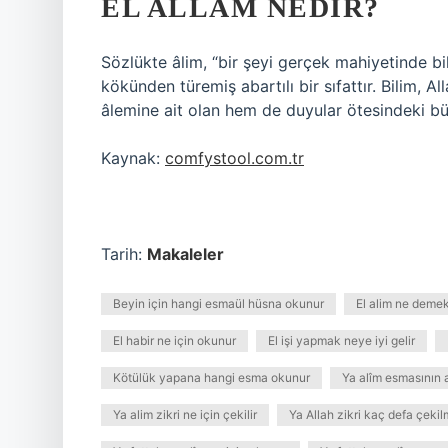
EL ALLAM NEDIR?
Sözlükte âlim, “bir şeyi gerçek mahiyetinde b
kökünden türemiş abartılı bir sıfattır. Bilim, A
âlemine ait olan hem de duyular ötesindeki büt
Kaynak:
comfystool.com.tr
Tarih:
Makaleler
Beyin için hangi esmaül hüsna okunur
El alim ne deme
El habir ne için okunur
El işi yapmak neye iyi gelir
Kötülük yapana hangi esma okunur
Ya alîm esmasının 
Ya alim zikri ne için çekilir
Ya Allah zikri kaç defa çekil