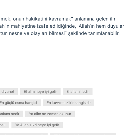
ilmek, onun hakikatini kavramak” anlamına gelen ilm
llah’ın mahiyetine izafe edildiğinde, “Allah’ın hem duyular
ün nesne ve olayları bilmesi” şeklinde tanımlanabilir.
k diyanet
El alim neye iyi gelir
El allam nedir
En güçlü esma hangisi
En kuvvetli zikir hangisidir
anlamı nedir
Ya alim ne zaman okunur
meli
Ya Allah zikri neye iyi gelir