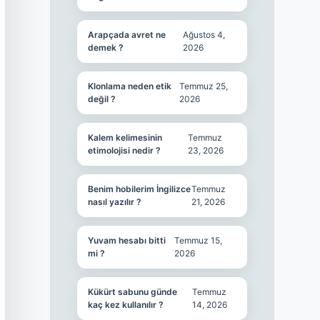
Arapçada avret ne
Ağustos 4,
demek ?
2026
Klonlama neden etik
Temmuz 25,
değil ?
2026
Kalem kelimesinin
Temmuz
etimolojisi nedir ?
23, 2026
Benim hobilerim İngilizce
Temmuz
nasıl yazılır ?
21, 2026
Yuvam hesabı bitti
Temmuz 15,
mi ?
2026
Kükürt sabunu günde
Temmuz
kaç kez kullanılır ?
14, 2026