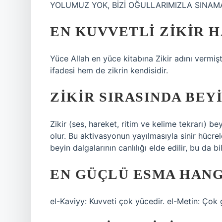
YOLUMUZ YOK, BİZİ OĞULLARIMIZLA SINAMA
EN KUVVETLI ZIKIR H
Yüce Allah en yüce kitabına Zikir adını vermişti
ifadesi hem de zikrin kendisidir.
ZIKIR SIRASINDA BE
Zikir (ses, hareket, ritim ve kelime tekrarı) 
olur. Bu aktivasyonun yayılmasıyla sinir hücrele
beyin dalgalarının canlılığı elde edilir, bu da 
EN GÜÇLÜ ESMA HANG
el-Kaviyy: Kuvveti çok yücedir. el-Metin: Çok 