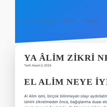
Anasayfa
Gizlilik Politikası
Yasal Uyarı
Hakkımızda
YA ÂLIM ZIKRI N
Tarih: Kasım 2, 2024
EL ALIM NEYE IY
Al Alim ismi, birçok bilinmeyen olayı aydınla
ismini zikretmeden önce, bağışlanma duası etm