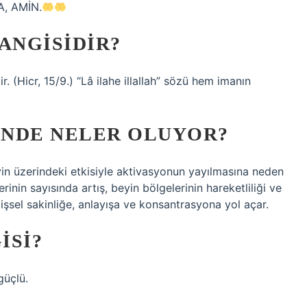
, AMİN.
ANGISIDIR?
r. (Hicr, 15/9.) “Lâ ilahe illallah” sözü hem imanın
YINDE NELER OLUYOR?
beyin üzerindeki etkisiyle aktivasyonun yayılmasına neden
rinin sayısında artış, beyin bölgelerinin hareketliliği ve
bilişsel sakinliğe, anlayışa ve konsantrasyona yol açar.
ISI?
güçlü.