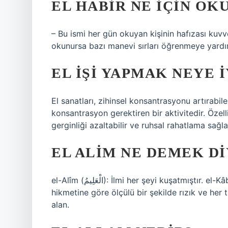
EL HABIR NE IÇIN OK
– Bu ismi her gün okuyan kişinin hafızası kuvve
okunursa bazı manevi sırları öğrenmeye yardım
EL IŞI YAPMAK NEYE I
El sanatları, zihinsel konsantrasyonu artırabi
konsantrasyon gerektiren bir aktivitedir. Özellik
gerginliği azaltabilir ve ruhsal rahatlama sağlay
EL ALIM NE DEMEK D
el-Alîm (الْعَلِيمُ): İlmi her şeyi kuşatmıştır. el-Kâbız (الْقَابِضُ): Her şeyi kendi himayesine alarak yöneten,
hikmetine göre ölçülü bir şekilde rızık ve her 
alan.