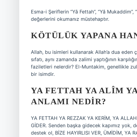
Esma-i Şeriflerin “Yâ Fettah”, “Yâ Mukaddim”, “
değerlerini okumanız müstehaptır.
KÖTÜLÜK YAPANA HA
Allah, bu isimleri kullanarak Allah’a dua eden 
sıfatı, aynı zamanda zalimi yaptığının karşılığı
faziletleri nelerdir? El-Muntakim, genellikle
bir isimdir.
YA FETTAH YA ALÎM Y
ANLAMI NEDIR?
YA FETTAH YA REZZAK YA KERİM, YA ALLAH,
GİDER. Senden başka gidecek kapımız yok, de
destek ol, BİZE HAYIRLISI VER, ÜMİDİM, Y