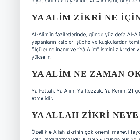
niyet okumak faydalıdır. Al Alim ismi, bilgi edi
YA ALIM ZIKRI NE IÇI
Al-Alîm’in faziletlerinde, günde yüz defa Al-
yapanların kalpleri şüphe ve kuşkulardan tem
ölçülerine inanır ve “Yâ Alîm” ismini zikrede
yükselir.
YA ALIM NE ZAMAN O
Ya Fettah, Ya Alim, Ya Rezzak, Ya Kerim. 21 
etmelidir.
YA ALLAH ZIKRI NEYE
Özellikle Allah zikrinin çok önemli manevi fay
kalbi aydınlatmasıdır. Kişinin yüzünde nur be