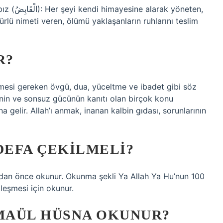
türlü nimeti veren, ölümü yaklaşanların ruhlarını teslim
R?
enmesi gereken övgü, dua, yüceltme ve ibadet gibi söz
rliğinin ve sonsuz gücünün kanıtı olan birçok konu
elir. Allah’ı anmak, inanan kalbin gıdası, sorunlarının
DEFA ÇEKILMELI?
zdan önce okunur. Okunma şekli Ya Allah Ya Hu’nun 100
leşmesi için okunur.
SMAÜL HÜSNA OKUNUR?