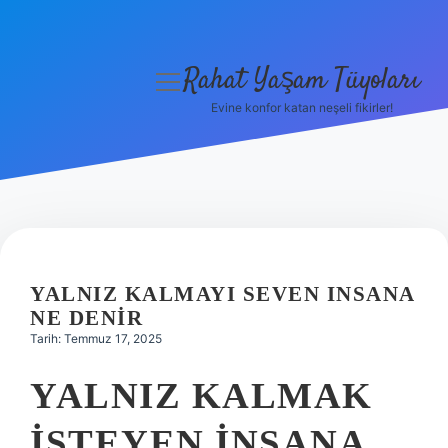
Rahat Yaşam Tüyoları
menüyü
aç
Evine konfor katan neşeli fikirler!
Anasayfa
Gizlilik Politikası
Yasal Uyarı
Hakkımızda
YALNIZ KALMAYI SEVEN INSANA
NE DENIR
Tarih: Temmuz 17, 2025
YALNIZ KALMAK
ISTEYEN INSANA