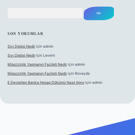
Arama
SON YORUMLAR
Sıvı Debisi Nedir
için
admin
Sıvı Debisi Nedir
için
Levent
Müezzinlik Yapmanın Fazileti Nedir
için
admin
Müezzinlik Yapmanın Fazileti Nedir
için
Rüveyda
E Devletten Banka Hesap Dökümü Nasıl Alınır
için
admin
lbet canlı maç izle