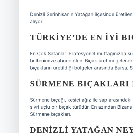
Denizli Serinhisar’ın Yatağan ilçesinde üretile
alıyor.
TÜRKIYE’DE EN IYI B
En Çok Satanlar. Profesyonel mutfağınızda sür
bültenimize abone olun. Bıçak üretimi geleneks
bıçakların üretildiği bölgeler arasında Bursa, S
SÜRMENE BIÇAKLARI 
Sürmene bıçağı, kesici ağız ile sap arasında
sivri uçlu bir bıçak türüdür. En azından Biza
Sürmene bıçakları.
DENIZLI YATAĞAN NE