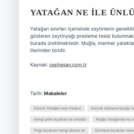
YATAĞAN NE ILE ÜNL
Yatağan sınırları içerisinde zeytinlerin genelli
gösteren zeytinyağı presleme tesisi bulunmakt
burada üretilmektedir. Muğla, mermer yatakla
illerinden biridir.
Kaynak:
cephesan.com.tr
Tarih:
Makaleler
Denizli Yatağan neyi meşhur
Gerçek sürmene bıçağı nası
Hangi şehir bıçakları ile ünlüdür
Muğla Yatağanda ne v
Pirge bıçakları hangi ülkeye ait
Sürmene bıçakları nere