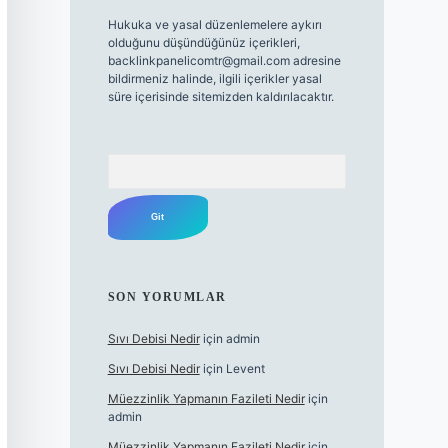
Hukuka ve yasal düzenlemelere aykırı
olduğunu düşündüğünüz içerikleri,
backlinkpanelicomtr@gmail.com
adresine
bildirmeniz halinde, ilgili içerikler yasal
süre içerisinde sitemizden kaldırılacaktır.
Arama
SON YORUMLAR
Sıvı Debisi Nedir
için
admin
Sıvı Debisi Nedir
için
Levent
Müezzinlik Yapmanın Fazileti Nedir
için
admin
Müezzinlik Yapmanın Fazileti Nedir
için