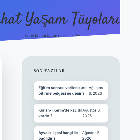
hat Yaşam Tüyoları
Evine konfor katan neşeli fikirler!
ilbet canlı maç izle
SIDEBAR
SON YAZILAR
Eğitim sonrası verilen kurs
Ağustos
bitirme belgesi ne denir ?
6, 2026
Kur’an-ı Kerim’de kaç dil
Ağustos 6,
vardır ?
2026
Ayvalık ilçesi hangi ile
Ağustos 5,
bağlıdır ?
2026