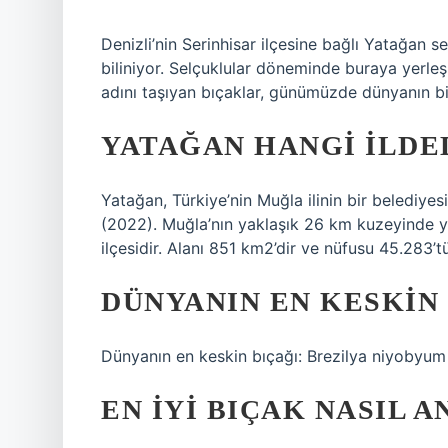
Denizli’nin Serinhisar ilçesine bağlı Yatağan s
biliniyor. Selçuklular döneminde buraya yerle
adını taşıyan bıçaklar, günümüzde dünyanın bi
YATAĞAN HANGI ILDE
Yatağan, Türkiye’nin Muğla ilinin bir belediyes
(2022). Muğla’nın yaklaşık 26 km kuzeyinde yer
ilçesidir. Alanı 851 km2’dir ve nüfusu 45.283’t
DÜNYANIN EN KESKIN 
Dünyanın en keskin bıçağı: Brezilya niyobyum 
EN IYI BIÇAK NASIL A