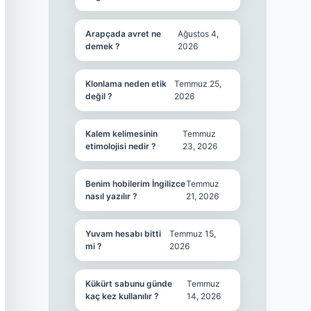
Arapçada avret ne
Ağustos 4,
demek ?
2026
Klonlama neden etik
Temmuz 25,
değil ?
2026
Kalem kelimesinin
Temmuz
etimolojisi nedir ?
23, 2026
Benim hobilerim İngilizce
Temmuz
nasıl yazılır ?
21, 2026
Yuvam hesabı bitti
Temmuz 15,
mi ?
2026
Kükürt sabunu günde
Temmuz
kaç kez kullanılır ?
14, 2026