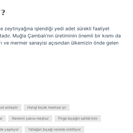
Ü?
kle zeytinyağına işlendiği yedi adet sürekli faaliyet
adır. Muğla Çambalı’nın üretiminin önemli bir kısmı da
rı ve mermer sanayisi açısından ülkemizin önde gelen
l anlaşılır
Hangi bıçak markası iyi
ar
Nerenin çakısı meşhur
Pirge bıçağın sahibi kim
de yapılıyor
Yatağan bıçağı nerede üretiliyor