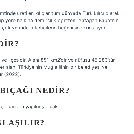
emtinde üretilen kılıçlar tüm dünyada Türk kılıcı olarak
şip yöre halkına demircilik öğreten “Yatağan Baba”nın
rçok yerinde tüketicilerin beğenisine sunuluyor.
DIR?
i ve ilçesidir. Alanı 851 km2’dir ve nüfusu 45.283’tür
 alan, Türkiye’nin Muğla ilinin bir belediyesi ve
ür (2022).
BIÇAĞI NEDIR?
çeliğinden yapılmış bıçak.
NLAŞILIR?