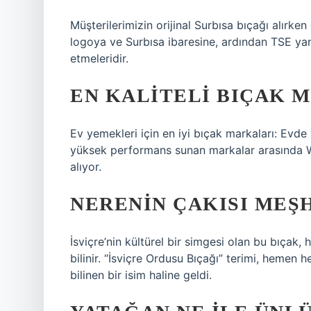
Müşterilerimizin orijinal Surbısa bıçağı alırke
logoya ve Surbısa ibaresine, ardından TSE yani
etmeleridir.
EN KALITELI BIÇAK 
Ev yemekleri için en iyi bıçak markaları: Evd
yüksek performans sunan markalar arasında Wü
alıyor.
NERENIN ÇAKISI MEŞ
İsviçre’nin kültürel bir simgesi olan bu bıça
bilinir. “İsviçre Ordusu Bıçağı” terimi, hemen h
bilinen bir isim haline geldi.