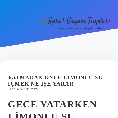
Rahat Yaşam Tüyoları
menüyü
aç
Evine konfor katan neşeli fikirler!
Anasayfa
Gizlilik Politikası
Yasal Uyarı
Hakkımızda
YATMADAN ÖNCE LIMONLU SU
IÇMEK NE IŞE YARAR
Tarih: Aralık 31, 2024
GECE YATARKEN
LIMONLU SU