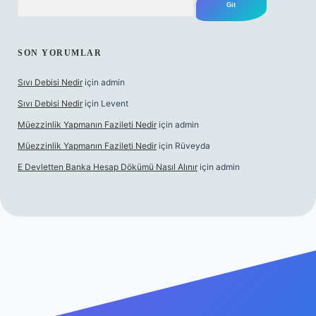
SON YORUMLAR
Sıvı Debisi Nedir
için
admin
Sıvı Debisi Nedir
için
Levent
Müezzinlik Yapmanın Fazileti Nedir
için
admin
Müezzinlik Yapmanın Fazileti Nedir
için
Rüveyda
E Devletten Banka Hesap Dökümü Nasıl Alınır
için
admin
et canlı maç izle