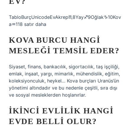
EV?
TabloBurçUnicodeEvAkrep♏︎8Yay♐︎9Oğlak♑︎10Kov
a♒︎118 satır daha
KOVA BURCU HANGI
MESLEĞI TEMSIL EDER?
Siyaset, finans, bankacılık, sigortacılık, taş işçiliği,
emlak, inşaat, yargı, mimarlık, mühendislik, eğitim,
koleksiyonculuk, heykel… Kova burçları Uranüs’ün
yönetimi altındadır ve bu nedenle çeşitli, sıra dışı
ve sosyal mesleklerden hoşlanırlar.
İKINCI EVLILIK HANGI
EVDE BELLI OLUR?