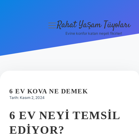
Rahat Yaşam Tüyoları
menüyü
aç
Evine konfor katan neşeli fikirler!
Anasayfa
Gizlilik Politikası
Yasal Uyarı
Hakkımızda
6 EV KOVA NE DEMEK
Tarih: Kasım 2, 2024
6 EV NEYI TEMSIL
EDIYOR?