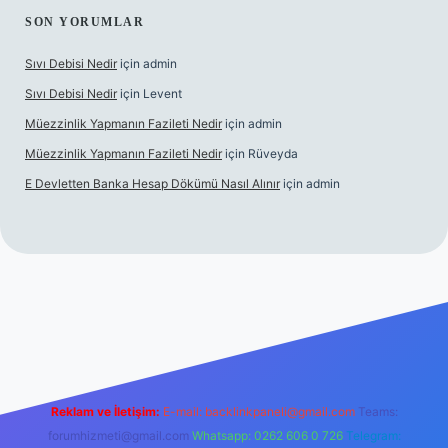
SON YORUMLAR
Sıvı Debisi Nedir
için
admin
Sıvı Debisi Nedir
için
Levent
Müezzinlik Yapmanın Fazileti Nedir
için
admin
Müezzinlik Yapmanın Fazileti Nedir
için
Rüveyda
E Devletten Banka Hesap Dökümü Nasıl Alınır
için
admin
e
Reklam ve İletişim:
E-mail:
backlinkpaneli@gmail.com
Teams:
forumhizmeti@gmail.com
Whatsapp: 0262 606 0 726
Telegram: