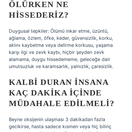
ÖLÜRKEN NE
HISSEDERIZ?
Duygusal tepkiler: Ölümü inkar etme, üzüntü,
ağlama, özlem, öfke, keder, güvensizlik, korku,
aklını kaybetme veya delirme korkusu, yaşama
karşı ilgi ve zevk kaybı, hiçbir şeyden zevk
alamama, duygu hissedememe, geleceğe dair
umutsuzluk ve karamsarlık, yalnızlık, çaresizlik.
KALBI DURAN INSANA
KAÇ DAKIKA IÇINDE
MÜDAHALE EDILMELI?
Beyne oksijenin ulaşması 3 dakikadan fazla
gecikirse, hasta sadece kısmen veya hiç bilinç