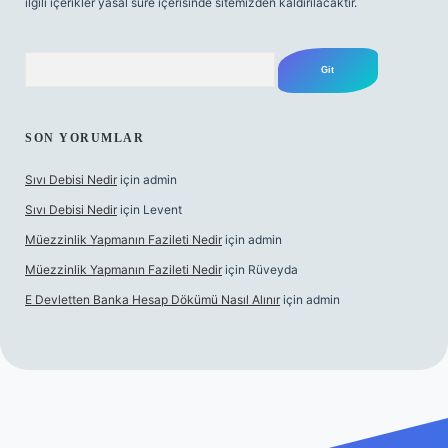
ilgili içerikler yasal süre içerisinde sitemizden kaldırılacaktır.
Arama
SON YORUMLAR
Sıvı Debisi Nedir
için
admin
Sıvı Debisi Nedir
için
Levent
Müezzinlik Yapmanın Fazileti Nedir
için
admin
Müezzinlik Yapmanın Fazileti Nedir
için
Rüveyda
E Devletten Banka Hesap Dökümü Nasıl Alınır
için
admin
lbet canlı maç izle