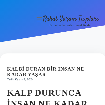
Rahat Yaşam Tüyoları
menüyü
aç
Evine konfor katan neşeli fikirler!
Anasayfa
Gizlilik Politikası
Yasal Uyarı
Hakkımızda
KALBI DURAN BIR INSAN NE
KADAR YAŞAR
Tarih: Kasım 2, 2024
KALP DURUNCA
INSAN NE KADAR