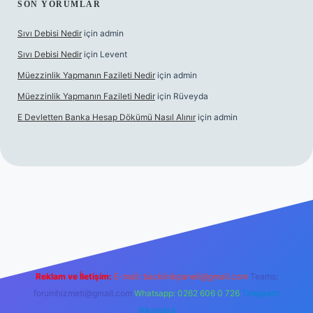
SON YORUMLAR
Sıvı Debisi Nedir
için
admin
Sıvı Debisi Nedir
için
Levent
Müezzinlik Yapmanın Fazileti Nedir
için
admin
Müezzinlik Yapmanın Fazileti Nedir
için
Rüveyda
E Devletten Banka Hesap Dökümü Nasıl Alınır
için
admin
lbet canlı maç izle
Reklam ve İletişim:
E-mail:
backlinkpaneli@gmail.com
Teams:
forumhizmeti@gmail.com
Whatsapp: 0262 606 0 726
Telegram:
@karabul