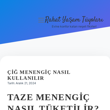
Rahat Yaşam Tüyoları
menüyü
aç
Evine konfor katan neşeli fikirler!
Anasayfa
Gizlilik Politikası
Yasal Uyarı
Hakkımızda
ÇIĞ MENENGIÇ NASIL
KULLANILIR
Tarih: Aralık 21, 2024
TAZE MENENGIÇ
NASIL TÜKETILIR?