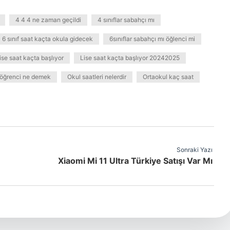
4 4 4 ne zaman geçildi
4 sınıflar sabahçı mı
6 sınıf saat kaçta okula gidecek
6sınıflar sabahçı mı öğlenci mi
ise saat kaçta başlıyor
Lise saat kaçta başlıyor 20242025
 öğrenci ne demek
Okul saatleri nelerdir
Ortaokul kaç saat
Sonraki Yazı
Xiaomi Mi 11 Ultra Türkiye Satışı Var Mı