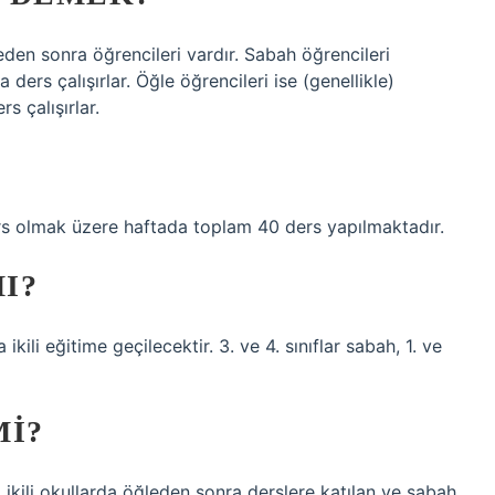
den sonra öğrencileri vardır. Sabah öğrencileri
 ders çalışırlar. Öğle öğrencileri ise (genellikle)
s çalışırlar.
?
ers olmak üzere haftada toplam 40 ders yapılmaktadır.
I?
li eğitime geçilecektir. 3. ve 4. sınıflar sabah, 1. ve
MI?
li okullarda öğleden sonra derslere katılan ve sabah