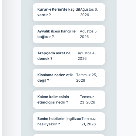
Kur’an-ı Kerim’de kaç dil
Ağustos 6,
vardır ?
2026
Ayvalık ilçesi hangi ile
Ağustos 5,
bağlıdır ?
2026
Arapçada avret ne
Ağustos 4,
demek ?
2026
Klonlama neden etik
Temmuz 25,
değil ?
2026
Kalem kelimesinin
Temmuz
etimolojisi nedir ?
23, 2026
Benim hobilerim İngilizce
Temmuz
nasıl yazılır ?
21, 2026