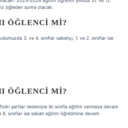
olacak? 2023-2024 eğitim öğretim yılında 10. ve 12.
imiz öğleden sonra olacak.
MI ÖĞLENCI MI?
umuzda 3. ve 4. sınıflar sabahçı, 1. ve 2. sınıflar ise
MI ÖĞLENCI MI?
ziki şartlar nedeniyle iki sınıfla eğitim vermeye devam
 ve 8. sınıflar ise sabah eğitim öğretimine devam