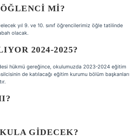
 ÖĞLENCI MI?
ecek yıl 9. ve 10. sınıf öğrencilerimiz öğle tatilinde
sabah olacak.
IYOR 2024-2025?
ddesi hükmü gereğince, okulumuzda 2023-2024 eğitim
emsilcisinin de katılacağı eğitim kurumu bölüm başkanları
ır.
I?
 OKULA GIDECEK?