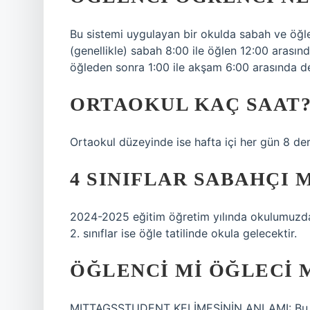
Bu sistemi uygulayan bir okulda sabah ve öğle
(genellikle) sabah 8:00 ile öğlen 12:00 arasında
öğleden sonra 1:00 ile akşam 6:00 arasında der
ORTAOKUL KAÇ SAAT
Ortaokul düzeyinde ise hafta içi her gün 8 d
4 SINIFLAR SABAHÇI M
2024-2025 eğitim öğretim yılında okulumuzda iki
2. sınıflar ise öğle tatilinde okula gelecektir.
ÖĞLENCI MI ÖĞLECI 
MITTAGSSTUDENT KELİMESİNİN ANLAMI: Bu, iki