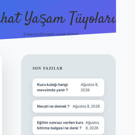
hat Yaşam Tüyoları
Evine konfor katan neşeli fikirler!
ilbet canlı maç izle
SIDEBAR
SON YAZILAR
Kuzu kulağı hangi
Ağustos 8,
mevsimde yenir ?
2026
Necati ne demek ?
Ağustos 8, 2026
Eğitim sonrası verilen kurs
Ağustos
bitirme belgesi ne denir ?
6, 2026