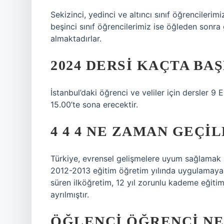
Sekizinci, yedinci ve altıncı sınıf öğrencileri
beşinci sınıf öğrencilerimiz ise öğleden sonra
almaktadırlar.
2024 DERSI KAÇTA BA
İstanbul’daki öğrenci ve veliler için dersler 
15.00’te sona erecektir.
4 4 4 NE ZAMAN GEÇIL
Türkiye, evrensel gelişmelere uyum sağlamak a
2012-2013 eğitim öğretim yılında uygulamaya 
süren ilköğretim, 12 yıl zorunlu kademe eğiti
ayrılmıştır.
ÖĞLENCI ÖĞRENCI N