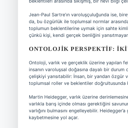
beklentileri arasında sıkışmış, bir nevi bilgi çel
Jean-Paul Sartre’ın varoluşçuluğunda ise, bire
da, bu özgürlük ile toplumsal normlar arasında 
toplumun beklentilerine uymak için sahte kimlikl
çünkü kişi, kendi gerçek benliğini yansıtmayan 
ONTOLOJIK PERSPEKTIF: İK
Ontoloji, varlık ve gerçeklik üzerine yapılan fe
insanın varoluşsal doğasına dayalı bir durum ol
çelişkiyi yansıtabilir: İnsan, bir yandan özgür
toplumsal roller ve beklentiler doğrultusunda 
Martin Heidegger, varlık üzerine derinlemesine
varlıkla barış içinde olması gerektiğini savunu
varlığını bulmasını engelleyebilir. Heidegger’a 
kaybetmesine yol açar.