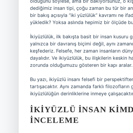
olduğunu söylese, ama bir bakıyorsunuz, o kişi
dediğimiz insan tipi, çoğu zaman bu tür bir an
bir bakış açısıyla “iki yüzlülük” kavramı ne i
yükledik? Yoksa aslında hepimiz bir ölçüde bu
İkiyüzlülük, ilk bakışta basit bir insan kusuru g
yalnızca bir davranış biçimi değil, aynı zamand
keşfederiz. Felsefe, her zaman insanların dünya
dayalıdır. Ve ikiyüzlülük, bu ilişkilerin keskin 
zorunda olduğumuzu gösteren bir kapı aralar.
Bu yazı, ikiyüzlü insanı felsefi bir perspektift
tartışacaktır. Aynı zamanda farklı filozofların 
ikiyüzlülüğün derinliklerine inmeye çalışacaktır
İKIYÜZLÜ İNSAN KIM
İNCELEME