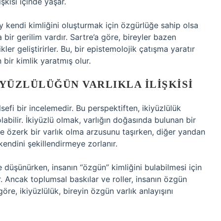
işkisi içinde yaşar.
y kendi kimliğini oluşturmak için özgürlüğe sahip olsa
bir gerilim vardır. Sartre’a göre, bireyler bazen
er geliştirirler. Bu, bir epistemolojik çatışma yaratır
bir kimlik yaratmış olur.
IYÜZLÜLÜĞÜN VARLIKLA İLIŞKISI
lsefi bir incelemedir. Bu perspektiften, ikiyüzlülük
abilir. İkiyüzlü olmak, varlığın doğasında bulunan bir
 ve özerk bir varlık olma arzusunu taşırken, diğer yandan
kendini şekillendirmeye zorlanır.
 düşünürken, insanın “özgün” kimliğini bulabilmesi için
r. Ancak toplumsal baskılar ve roller, insanın özgün
göre, ikiyüzlülük, bireyin özgün varlık anlayışını