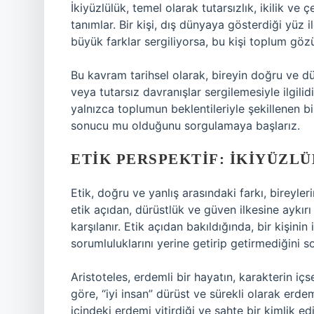
İkiyüzlülük, temel olarak tutarsızlık, ikilik ve ç
tanımlar. Bir kişi, dış dünyaya gösterdiği yüz
büyük farklar sergiliyorsa, bu kişi toplum gözü
Bu kavram tarihsel olarak, bireyin doğru ve dü
veya tutarsız davranışlar sergilemesiyle ilgili
yalnızca toplumun beklentileriyle şekillenen b
sonucu mu olduğunu sorgulamaya başlarız.
ETIK PERSPEKTIF: İKIYÜZL
Etik, doğru ve yanlış arasındaki farkı, bireyleri
etik açıdan, dürüstlük ve güven ilkesine aykırı 
karşılanır. Etik açıdan bakıldığında, bir kişini
sorumluluklarını yerine getirip getirmediğini so
Aristoteles, erdemli bir hayatın, karakterin iç
göre, “iyi insan” dürüst ve sürekli olarak erdeml
içindeki erdemi yitirdiği ve sahte bir kimlik ed