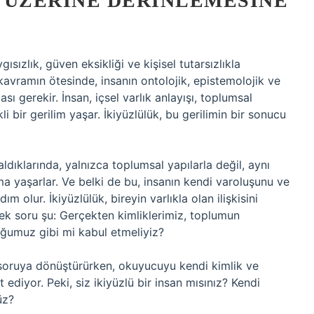
 ÜZERINE DERINLEMESINE
ızlık, güven eksikliği ve kişisel tutarsızlıkla
bu kavramın ötesinde, insanın ontolojik, epistemolojik ve
sı gerekir. İnsan, içsel varlık anlayışı, toplumsal
i bir gerilim yaşar. İkiyüzlülük, bu gerilimin bir sonucu
ldıklarında, yalnızca toplumsal yapılarla değil, aynı
ma yaşarlar. Ve belki de bu, insanın kendi varoluşunu ve
 olur. İkiyüzlülük, bireyin varlıkla olan ilişkisini
k soru şu: Gerçekten kimliklerimiz, toplumun
uğumuz gibi mi kabul etmeliyiz?
ir soruya dönüştürürken, okuyucuyu kendi kimlik ve
ediyor. Peki, siz ikiyüzlü bir insan mısınız? Kendi
üz?