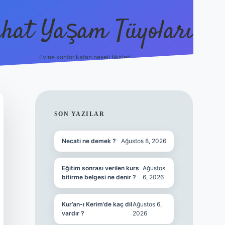
hat Yaşam Tüyoları
Evine konfor katan neşeli fikirler!
ilbet canlı maç izle
SIDEBAR
SON YAZILAR
Necati ne demek ?
Ağustos 8, 2026
Eğitim sonrası verilen kurs
Ağustos
bitirme belgesi ne denir ?
6, 2026
Kur’an-ı Kerim’de kaç dil
Ağustos 6,
vardır ?
2026