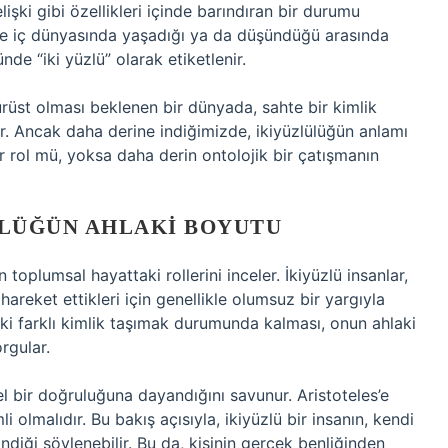
elişki gibi özellikleri içinde barındıran bir durumu
 ile iç dünyasında yaşadığı ya da düşündüğü arasında
nde “iki yüzlü” olarak etiketlenir.
rüst olması beklenen bir dünyada, sahte bir kimlik
dir. Ancak daha derine indiğimizde, ikiyüzlülüğün anlamı
ir rol mü, yoksa daha derin ontolojik bir çatışmanın
ÜLÜĞÜN AHLAKI BOYUTU
n toplumsal hayattaki rollerini inceler. İkiyüzlü insanlar,
hareket ettikleri için genellikle olumsuz bir yargıyla
n iki farklı kimlik taşımak durumunda kalması, onun ahlaki
rgular.
sel bir doğruluğuna dayandığını savunur. Aristoteles’e
i olmalıdır. Bu bakış açısıyla, ikiyüzlü bir insanın, kendi
indiği söylenebilir. Bu da, kişinin gerçek benliğinden