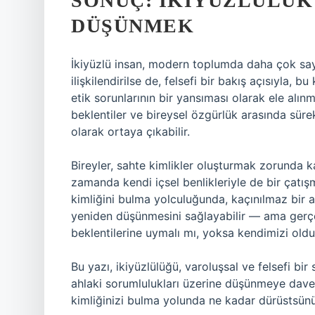
SONUÇ: İKIYÜZLÜLÜK
DÜŞÜNMEK
İkiyüzlü insan, modern toplumda daha çok saygıs
ilişkilendirilse de, felsefi bir bakış açısıyla, 
etik sorunlarının bir yansıması olarak ele alınma
beklentiler ve bireysel özgürlük arasında sürekl
olarak ortaya çıkabilir.
Bireyler, sahte kimlikler oluşturmak zorunda ka
zamanda kendi içsel benlikleriyle de bir çatış
kimliğini bulma yolculuğunda, kaçınılmaz bir adım
yeniden düşünmesini sağlayabilir — ama gerçe
beklentilerine uymalı mı, yoksa kendimizi old
Bu yazı, ikiyüzlülüğü, varoluşsal ve felsefi b
ahlaki sorumlulukları üzerine düşünmeye davet 
kimliğinizi bulma yolunda ne kadar dürüstsün