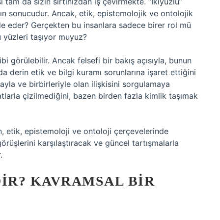
 tam da sizin sırtınızdan iş çevirmekte. “İkiyüzlü”
ın sonucudur. Ancak, etik, epistemolojik ve ontolojik
fade eder? Gerçekten bu insanlara sadece birer rol mü
 yüzleri taşıyor muyuz?
ibi görülebilir. Ancak felsefi bir bakış açısıyla, bunun
a derin etik ve bilgi kuramı sorunlarına işaret ettiğini
yla ve birbirleriyle olan ilişkisini sorgulamaya
hatlarla çizilmediğini, bazen birden fazla kimlik taşımak
en, etik, epistemoloji ve ontoloji çerçevelerinde
görüşlerini karşılaştıracak ve güncel tartışmalarla
.
DIR? KAVRAMSAL BIR