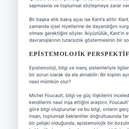
sapmasına ve toplumsal sözleşmeye zarar ver
Bir başka etik bakış açısı ise Kant’a aittir. Kan
zamanda içsel niyetlerine de dayandığını vurgu
olması gerektiğini söyler. İkiyüzlülük, Kant’ın e
davranışlarının tutarsızlık göstermesinin bir s
EPISTEMOLOJIK PERSPEKTIF
Epistemoloji, bilgi ve inanç sistemleriyle ilgile
bir sorun olarak da ele alınabilir: Bir kişinin a
nasıl mümkün olur?
Michel Foucault, bilgi ve güç ilişkilerini incele
kendilerini nasıl inşa ettiğini araştırır. Foucau
göre bilgi oluştururlar ve bu bilgi, onların ger
insan, toplumsal beklentiler doğrultusunda far
bir çelişki olduğunda, epistemolojik bir bozulm