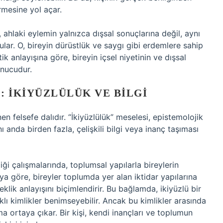
mesine yol açar.
t, ahlaki eylemin yalnızca dışsal sonuçlarına değil, aynı
lar. O, bireyin dürüstlük ve saygı gibi erdemlere sahip
tik anlayışına göre, bireyin içsel niyetinin ve dışsal
onucudur.
: İKIYÜZLÜLÜK VE BILGI
nen felsefe dalıdır. “İkiyüzlülük” meselesi, epistemolojik
ynı anda birden fazla, çelişkili bilgi veya inanç taşıması
diği çalışmalarında, toplumsal yapılarla bireylerin
lt’ya göre, bireyler toplumda yer alan iktidar yapılarına
çeklik anlayışını biçimlendirir. Bu bağlamda, ikiyüzlü bir
klı kimlikler benimseyebilir. Ancak bu kimlikler arasında
a ortaya çıkar. Bir kişi, kendi inançları ve toplumun