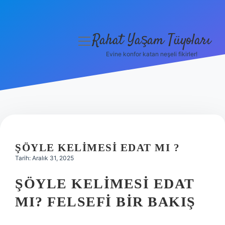
Rahat Yaşam Tüyoları
menüyü
aç
Evine konfor katan neşeli fikirler!
Anasayfa
Gizlilik Politikası
Yasal Uyarı
Hakkımızda
ŞÖYLE KELIMESI EDAT MI ?
Tarih: Aralık 31, 2025
ŞÖYLE KELIMESI EDAT
MI? FELSEFI BIR BAKIŞ