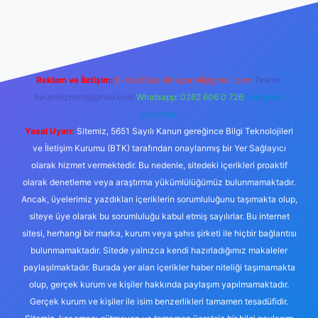
izle
Reklam ve İletişim:
E-mail:
backlinkpaneli@gmail.com
Teams:
forumhizmeti@gmail.com
Whatsapp: 0262 606 0 726
Telegram:
@karabul
Yasal Uyarı:
Sitemiz, 5651 Sayılı Kanun gereğince Bilgi Teknolojileri
ve İletişim Kurumu (BTK) tarafından onaylanmış bir Yer Sağlayıcı
olarak hizmet vermektedir. Bu nedenle, sitedeki içerikleri proaktif
olarak denetleme veya araştırma yükümlülüğümüz bulunmamaktadır.
Ancak, üyelerimiz yazdıkları içeriklerin sorumluluğunu taşımakta olup,
siteye üye olarak bu sorumluluğu kabul etmiş sayılırlar. Bu internet
sitesi, herhangi bir marka, kurum veya şahıs şirketi ile hiçbir bağlantısı
bulunmamaktadır. Sitede yalnızca kendi hazırladığımız makaleler
paylaşılmaktadır. Burada yer alan içerikler haber niteliği taşımamakta
olup, gerçek kurum ve kişiler hakkında paylaşım yapılmamaktadır.
Gerçek kurum ve kişiler ile isim benzerlikleri tamamen tesadüfidir.